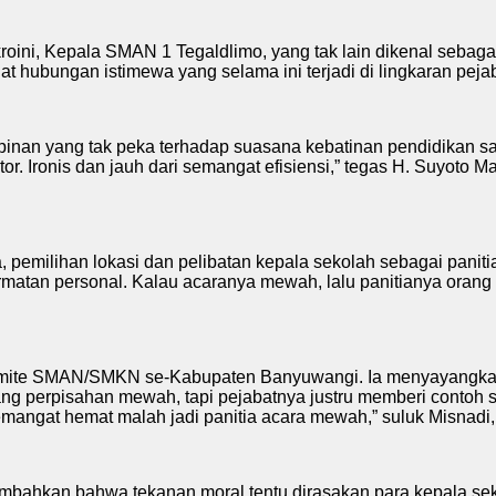
ukroini, Kepala SMAN 1 Tegaldlimo, yang tak lain dikenal seba
uat hubungan istimewa yang selama ini terjadi di lingkaran pe
inan yang tak peka terhadap suasana kebatinan pendidikan saat 
kantor. Ironis dan jauh dari semangat efisiensi,” tegas H. Su
pemilihan lokasi dan pelibatan kepala sekolah sebagai panit
matan personal. Kalau acaranya mewah, lalu panitianya orang te
omite SMAN/SMKN se-Kabupaten Banyuwangi. Ia menyayangkan 
ng perpisahan mewah, tapi pejabatnya justru memberi contoh seb
angat hemat malah jadi panitia acara mewah,” suluk Misnadi, 
mbahkan bahwa tekanan moral tentu dirasakan para kepala se