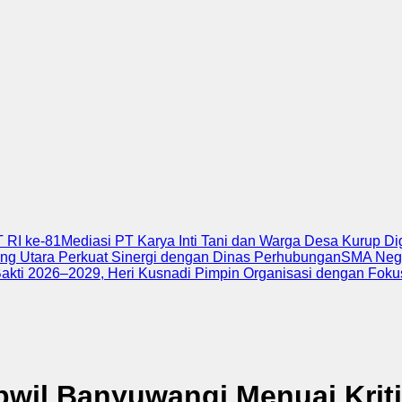
 RI ke-81
Mediasi PT Karya Inti Tani dan Warga Desa Kurup D
ng Utara Perkuat Sinergi dengan Dinas Perhubungan
SMA Nege
Bakti 2026–2029, Heri Kusnadi Pimpin Organisasi dengan Foku
pwil Banyuwangi Menuai Krit