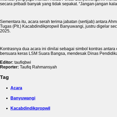
secara pribadi banyak yang tidak sepakat. “Jangan-jangan kalau
Sementara itu, acara serah terima jabatan (sertijab) antara A
Tugas (Plt.) Kacabdindikpropwil Banyuwangi, justru digelar s
2025.
Kontrasnya dua acara ini dinilai sebagai simbol kontras antar
bersuara keras LSM Suara Bangsa, mendesak Dinas Pendidikan
Editor:
taufiqbwi
Reporter:
Taufiq Rahmansyah
Tag
Acara
Banyuwangi
Kacabdindikpropwil