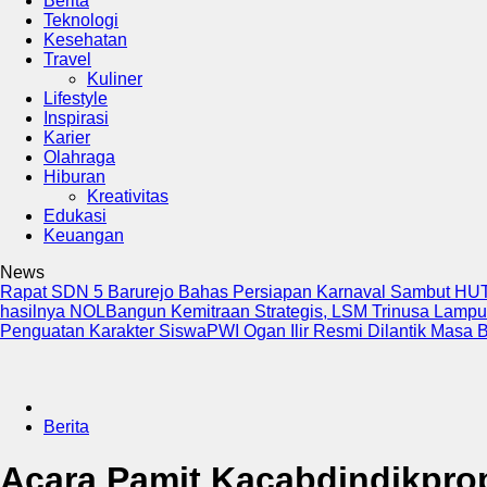
Berita
Teknologi
Kesehatan
Travel
Kuliner
Lifestyle
Inspirasi
Karier
Olahraga
Hiburan
Kreativitas
Edukasi
Keuangan
News
Rapat SDN 5 Barurejo Bahas Persiapan Karnaval Sambut HUT
hasilnya NOL
Bangun Kemitraan Strategis, LSM Trinusa Lampu
Penguatan Karakter Siswa
PWI Ogan Ilir Resmi Dilantik Masa 
Berita
Acara Pamit Kacabdindikpro