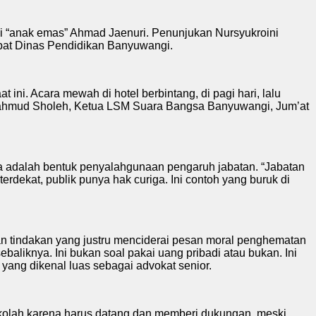
gai “anak emas” Ahmad Jaenuri. Penunjukan Nursyukroini
jabat Dinas Pendidikan Banyuwangi.
ini. Acara mewah di hotel berbintang, di pagi hari, lalu
yoto Mahmud Sholeh, Ketua LSM Suara Bangsa Banyuwangi, Jum’at
ia adalah bentuk penyalahgunaan pengaruh jabatan. “Jabatan
rdekat, publik punya hak curiga. Ini contoh yang buruk di
tindakan yang justru menciderai pesan moral penghematan
aliknya. Ini bukan soal pakai uang pribadi atau bukan. Ini
yang dikenal luas sebagai advokat senior.
kolah karena harus datang dan memberi dukungan, meski