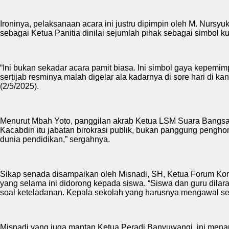
Ironinya, pelaksanaan acara ini justru dipimpin oleh M. Nursy
sebagai Ketua Panitia dinilai sejumlah pihak sebagai simbol k
“Ini bukan sekadar acara pamit biasa. Ini simbol gaya kepemimp
sertijab resminya malah digelar ala kadarnya di sore hari di 
(2/5/2025).
Menurut Mbah Yoto, panggilan akrab Ketua LSM Suara Bangsa, 
Kacabdin itu jabatan birokrasi publik, bukan panggung penghor
dunia pendidikan,” sergahnya.
Sikap senada disampaikan oleh Misnadi, SH, Ketua Forum K
yang selama ini didorong kepada siswa. “Siswa dan guru dilara
soal keteladanan. Kepala sekolah yang harusnya mengawal sem
Misnadi yang juga mantan Ketua Peradi Banyuwangi, ini mena