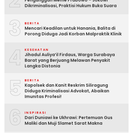
2
Dikriminalisasi, Praktisi Hukum Buka Suara
3
BERITA
Mencari Keadilan untuk Hanania, Balita di
Porong Diduga Jadi Korban Malpraktik Klinik
4
KESEHATAN
Jihadul Auliya’il Firdaus, Warga Surabaya
Barat yang Berjuang Melawan Penyakit
Langka Distonia
5
BERITA
Kapolsek dan Kanit Reskrim Siliragung
Diduga Kriminalisasi Advokat, Abaikan
Imunitas Profesi!
6
INSPIRASI
Dari Duniawi ke Ukhrawi: Pertemuan Gus
Maliki dan Muji Slamet Sarat Makna