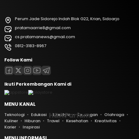
Perum Jade Sidorejo Indah Blok G22, Krian, Sidoarjo
pratamaarrie8@gmail.com
cs.pratamanews@gmail.com
0812-3183-8967
Follow Kami
Ikuti Perkembangan Kami di
MENU KANAL
H&A Parfum
Teknologi
Edukasi
Lifestyle
Keuangan
Olahraga
Kuliner
Hiburan
Travel
Kesehatan
Kreativitas
Karier
Inspirasi
MENU INFORMASI