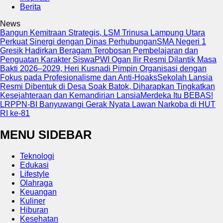
Berita
News
Bangun Kemitraan Strategis, LSM Trinusa Lampung Utara
Perkuat Sinergi dengan Dinas Perhubungan
SMA Negeri 1
Gresik Hadirkan Beragam Terobosan Pembelajaran dan
Penguatan Karakter Siswa
PWI Ogan Ilir Resmi Dilantik Masa
Bakti 2026–2029, Heri Kusnadi Pimpin Organisasi dengan
Fokus pada Profesionalisme dan Anti-Hoaks
Sekolah Lansia
Resmi Dibentuk di Desa Soak Batok, Diharapkan Tingkatkan
Kesejahteraan dan Kemandirian Lansia
Merdeka Itu BEBAS!
LRPPN-BI Banyuwangi Gerak Nyata Lawan Narkoba di HUT
RI ke-81
MENU SIDEBAR
Teknologi
Edukasi
Lifestyle
Olahraga
Keuangan
Kuliner
Hiburan
Kesehatan