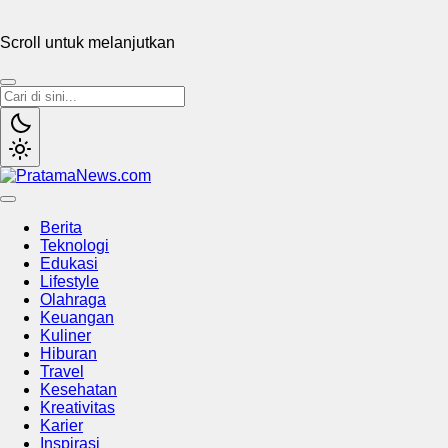
Scroll untuk melanjutkan
PratamaNews.com
Sumber Referensi Terpercaya
Berita
Teknologi
Edukasi
Lifestyle
Olahraga
Keuangan
Kuliner
Hiburan
Travel
Kesehatan
Kreativitas
Karier
Inspirasi