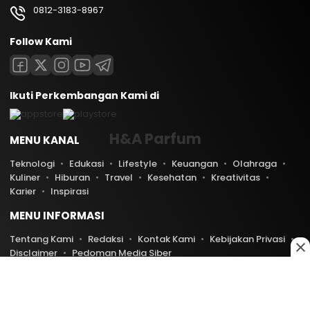
0812-3183-8967
Follow Kami
Ikuti Perkembangan Kami di
H&A Parfum
MENU KANAL
Teknologi
Edukasi
Lifestyle
Keuangan
Olahraga
Kuliner
Hiburan
Travel
Kesehatan
Kreativitas
Karier
Inspirasi
MENU INFORMASI
Tentang Kami
Redaksi
Kontak Kami
Kebijakan Privasi
Disclaimer
Pedoman Media Siber
Copyright © 2026 PratamaNews.com. All rights reserved.
0
0
280