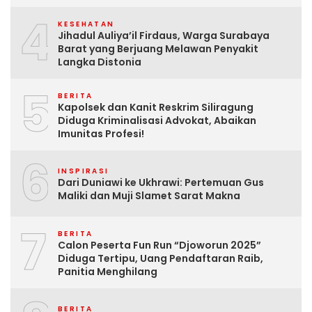
4
KESEHATAN
Jihadul Auliya’il Firdaus, Warga Surabaya
Barat yang Berjuang Melawan Penyakit
Langka Distonia
5
BERITA
Kapolsek dan Kanit Reskrim Siliragung
Diduga Kriminalisasi Advokat, Abaikan
Imunitas Profesi!
6
INSPIRASI
Dari Duniawi ke Ukhrawi: Pertemuan Gus
Maliki dan Muji Slamet Sarat Makna
7
BERITA
Calon Peserta Fun Run “Djoworun 2025”
Diduga Tertipu, Uang Pendaftaran Raib,
Panitia Menghilang
BERITA