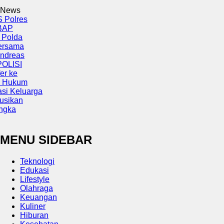
News
res
da
ama
eas
SI
e
kum
eluarga
an
a
MENU SIDEBAR
Teknologi
Edukasi
Lifestyle
Olahraga
Keuangan
Kuliner
Hiburan