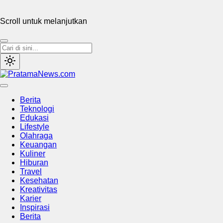
Scroll untuk melanjutkan
PratamaNews.com
Sumber Referensi Terpercaya
Berita
Teknologi
Edukasi
Lifestyle
Olahraga
Keuangan
Kuliner
Hiburan
Travel
Kesehatan
Kreativitas
Karier
Inspirasi
Berita