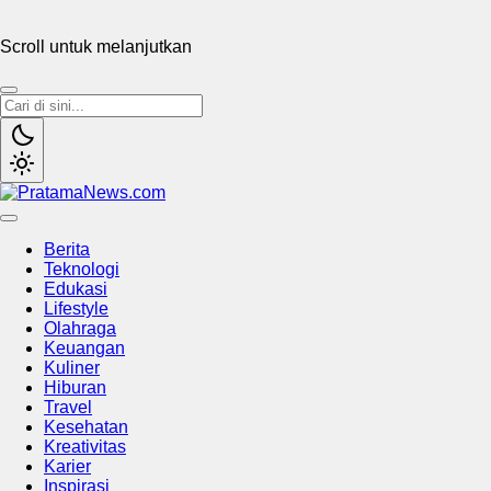
Scroll untuk melanjutkan
PratamaNews.com
Sumber Referensi Terpercaya
Berita
Teknologi
Edukasi
Lifestyle
Olahraga
Keuangan
Kuliner
Hiburan
Travel
Kesehatan
Kreativitas
Karier
Inspirasi