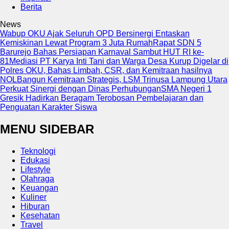
Berita
News
Wabup OKU Ajak Seluruh OPD Bersinergi Entaskan
Kemiskinan Lewat Program 3 Juta Rumah
Rapat SDN 5
Barurejo Bahas Persiapan Karnaval Sambut HUT RI ke-
81
Mediasi PT Karya Inti Tani dan Warga Desa Kurup Digelar di
Polres OKU, Bahas Limbah, CSR, dan Kemitraan hasilnya
NOL
Bangun Kemitraan Strategis, LSM Trinusa Lampung Utara
Perkuat Sinergi dengan Dinas Perhubungan
SMA Negeri 1
Gresik Hadirkan Beragam Terobosan Pembelajaran dan
Penguatan Karakter Siswa
MENU SIDEBAR
Teknologi
Edukasi
Lifestyle
Olahraga
Keuangan
Kuliner
Hiburan
Kesehatan
Travel