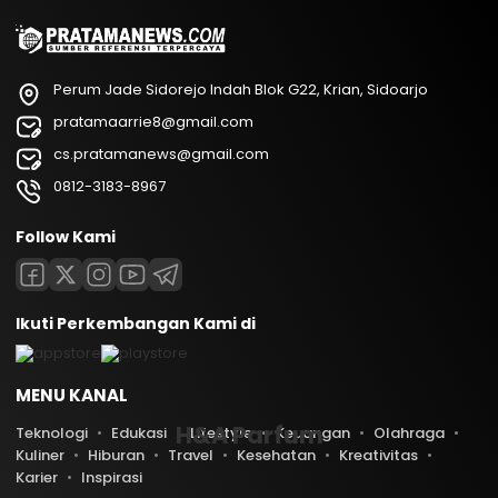
Perum Jade Sidorejo Indah Blok G22, Krian, Sidoarjo
pratamaarrie8@gmail.com
cs.pratamanews@gmail.com
0812-3183-8967
Follow Kami
Ikuti Perkembangan Kami di
MENU KANAL
H&A Parfum
Teknologi
Edukasi
Lifestyle
Keuangan
Olahraga
Kuliner
Hiburan
Travel
Kesehatan
Kreativitas
Karier
Inspirasi