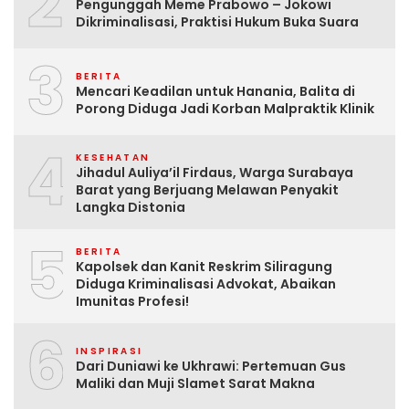
2
Pengunggah Meme Prabowo – Jokowi
Dikriminalisasi, Praktisi Hukum Buka Suara
3
BERITA
Mencari Keadilan untuk Hanania, Balita di
Porong Diduga Jadi Korban Malpraktik Klinik
4
KESEHATAN
Jihadul Auliya’il Firdaus, Warga Surabaya
Barat yang Berjuang Melawan Penyakit
Langka Distonia
5
BERITA
Kapolsek dan Kanit Reskrim Siliragung
Diduga Kriminalisasi Advokat, Abaikan
Imunitas Profesi!
6
INSPIRASI
Dari Duniawi ke Ukhrawi: Pertemuan Gus
Maliki dan Muji Slamet Sarat Makna