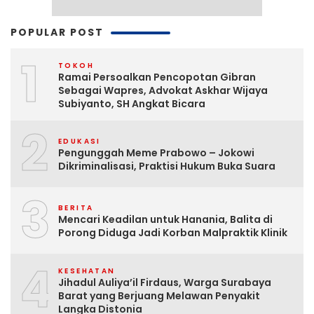
POPULAR POST
1
TOKOH
Ramai Persoalkan Pencopotan Gibran
Sebagai Wapres, Advokat Askhar Wijaya
Subiyanto, SH Angkat Bicara
2
EDUKASI
Pengunggah Meme Prabowo – Jokowi
Dikriminalisasi, Praktisi Hukum Buka Suara
3
BERITA
Mencari Keadilan untuk Hanania, Balita di
Porong Diduga Jadi Korban Malpraktik Klinik
4
KESEHATAN
Jihadul Auliya’il Firdaus, Warga Surabaya
Barat yang Berjuang Melawan Penyakit
Langka Distonia