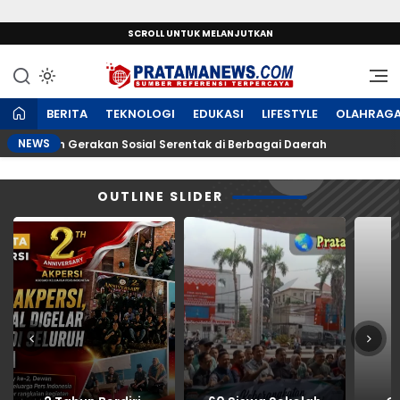
SCROLL UNTUK MELANJUTKAN
Sumber Referensi Terpercaya
PratamaNews.com
BERITA
TEKNOLOGI
EDUKASI
LIFESTYLE
OLAHRAG
NEWS
 dengan Gerakan Sosial Serentak di Berbagai Daerah
60
OUTLINE SLIDER