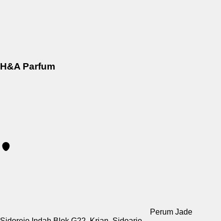
H&A Parfum
Perum Jade
Sidorejo Indah Blok G22, Krian, Sidoarjo