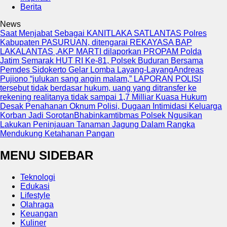
Berita
News
Saat Menjabat Sebagai KANITLAKA SATLANTAS Polres
Kabupaten PASURUAN, ditengarai REKAYASA BAP
LAKALANTAS ,AKP MARTI dilaporkan PROPAM Polda
Jatim
Semarak HUT RI Ke-81, Polsek Buduran Bersama
Pemdes Sidokerto Gelar Lomba Layang-Layang
Andreas
Pujiono “julukan sang angin malam,” LAPORAN POLISI
tersebut tidak berdasar hukum, uang yang ditransfer ke
rekening realitanya tidak sampai 1,7 Milliar
Kuasa Hukum
Desak Penahanan Oknum Polisi, Dugaan Intimidasi Keluarga
Korban Jadi Sorotan
Bhabinkamtibmas Polsek Ngusikan
Lakukan Peninjauan Tanaman Jagung Dalam Rangka
Mendukung Ketahanan Pangan
MENU SIDEBAR
Teknologi
Edukasi
Lifestyle
Olahraga
Keuangan
Kuliner