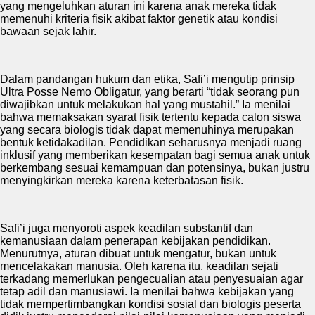
yang mengeluhkan aturan ini karena anak mereka tidak
memenuhi kriteria fisik akibat faktor genetik atau kondisi
bawaan sejak lahir.
Dalam pandangan hukum dan etika, Safi’i mengutip prinsip
Ultra Posse Nemo Obligatur, yang berarti “tidak seorang pun
diwajibkan untuk melakukan hal yang mustahil.” Ia menilai
bahwa memaksakan syarat fisik tertentu kepada calon siswa
yang secara biologis tidak dapat memenuhinya merupakan
bentuk ketidakadilan. Pendidikan seharusnya menjadi ruang
inklusif yang memberikan kesempatan bagi semua anak untuk
berkembang sesuai kemampuan dan potensinya, bukan justru
menyingkirkan mereka karena keterbatasan fisik.
Safi’i juga menyoroti aspek keadilan substantif dan
kemanusiaan dalam penerapan kebijakan pendidikan.
Menurutnya, aturan dibuat untuk mengatur, bukan untuk
mencelakakan manusia. Oleh karena itu, keadilan sejati
terkadang memerlukan pengecualian atau penyesuaian agar
tetap adil dan manusiawi. Ia menilai bahwa kebijakan yang
tidak mempertimbangkan kondisi sosial dan biologis peserta