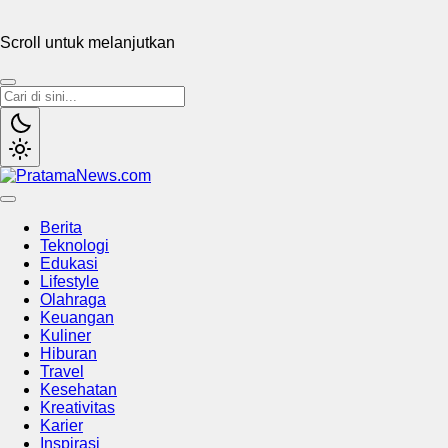
Scroll untuk melanjutkan
PratamaNews.com
Sumber Referensi Terpercaya
Berita
Teknologi
Edukasi
Lifestyle
Olahraga
Keuangan
Kuliner
Hiburan
Travel
Kesehatan
Kreativitas
Karier
Inspirasi