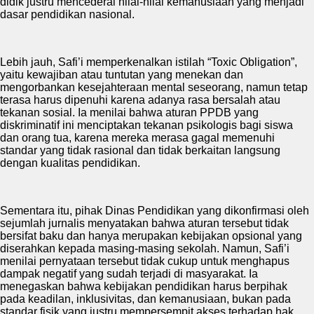
didik justru mencederai nilai-nilai kemanusiaan yang menjadi
dasar pendidikan nasional.
Lebih jauh, Safi’i memperkenalkan istilah “Toxic Obligation”,
yaitu kewajiban atau tuntutan yang menekan dan
mengorbankan kesejahteraan mental seseorang, namun tetap
terasa harus dipenuhi karena adanya rasa bersalah atau
tekanan sosial. Ia menilai bahwa aturan PPDB yang
diskriminatif ini menciptakan tekanan psikologis bagi siswa
dan orang tua, karena mereka merasa gagal memenuhi
standar yang tidak rasional dan tidak berkaitan langsung
dengan kualitas pendidikan.
Sementara itu, pihak Dinas Pendidikan yang dikonfirmasi oleh
sejumlah jurnalis menyatakan bahwa aturan tersebut tidak
bersifat baku dan hanya merupakan kebijakan opsional yang
diserahkan kepada masing-masing sekolah. Namun, Safi’i
menilai pernyataan tersebut tidak cukup untuk menghapus
dampak negatif yang sudah terjadi di masyarakat. Ia
menegaskan bahwa kebijakan pendidikan harus berpihak
pada keadilan, inklusivitas, dan kemanusiaan, bukan pada
standar fisik yang justru mempersempit akses terhadap hak