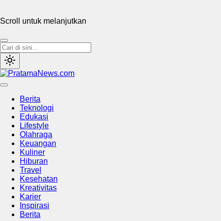
Scroll untuk melanjutkan
PratamaNews.com
Sumber Referensi Terpercaya
Berita
Teknologi
Edukasi
Lifestyle
Olahraga
Keuangan
Kuliner
Hiburan
Travel
Kesehatan
Kreativitas
Karier
Inspirasi
Berita