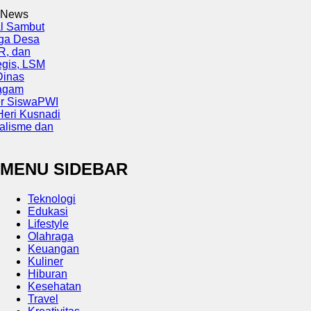
News
but
sa
LSM
wa
PWI
usnadi
e dan
MENU SIDEBAR
Teknologi
Edukasi
Lifestyle
Olahraga
Keuangan
Kuliner
Hiburan
Kesehatan
Travel