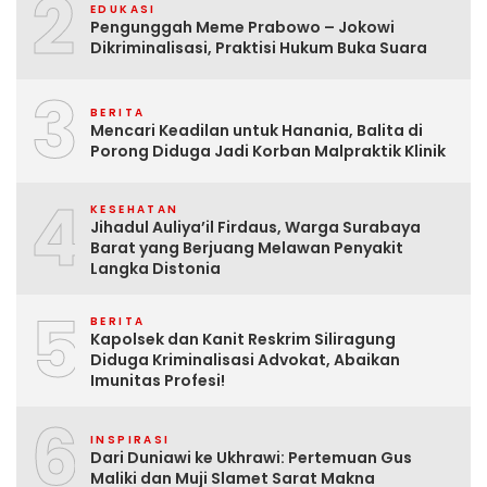
2
EDUKASI
Pengunggah Meme Prabowo – Jokowi
Dikriminalisasi, Praktisi Hukum Buka Suara
3
BERITA
Mencari Keadilan untuk Hanania, Balita di
Porong Diduga Jadi Korban Malpraktik Klinik
4
KESEHATAN
Jihadul Auliya’il Firdaus, Warga Surabaya
Barat yang Berjuang Melawan Penyakit
Langka Distonia
5
BERITA
Kapolsek dan Kanit Reskrim Siliragung
Diduga Kriminalisasi Advokat, Abaikan
Imunitas Profesi!
6
INSPIRASI
Dari Duniawi ke Ukhrawi: Pertemuan Gus
Maliki dan Muji Slamet Sarat Makna