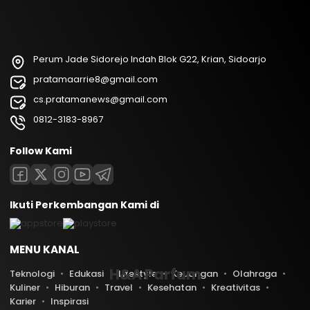
Perum Jade Sidorejo Indah Blok G22, Krian, Sidoarjo
pratamaarrie8@gmail.com
cs.pratamanews@gmail.com
0812-3183-8967
Follow Kami
Ikuti Perkembangan Kami di
MENU KANAL
H&A Parfum
Teknologi
Edukasi
Lifestyle
Keuangan
Olahraga
Kuliner
Hiburan
Travel
Kesehatan
Kreativitas
Karier
Inspirasi