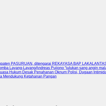
upaten PASURUAN, ditengarai REKAYASA BAP LAKALANTAS 
Lomba Layang-Layang
Andreas Pujiono “julukan sang angin ma
uasa Hukum Desak Penahanan Oknum Polisi, Dugaan Intimidas
ka Mendukung Ketahanan Pangan