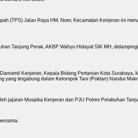
mpah (TPS) Jalan Raya HM. Noer, Kecamatan Kenjeran ini me
labuhan Tanjung Perak, AKBP Wahyu Hidayat SIK MH, didampin
s,Danramil Kenjeran, Kepala Bidang Pertanian Kota Surabaya,
gung yang tergabung dalam Kelompok Tani (Poktan) Nandur Mak
oleh jajaran Muspika Kenjeran dan PJU Polres Pelabuhan Tanj
bersama.