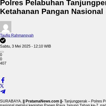
Polres Pelabuhan Tanjungpe
Ketahanan Pangan Nasional
Taufiq Rahmansyah
Sabtu, 3 Mei 2025 - 12:10 WIB
0
0
407
SURABAYA.
|| PratamaNews.com ||-
Tanjungperak – Polres 
nasional melalui kegiatan Panen Raya Jagung Tahap ke-7, pa