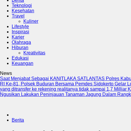
Berita
Teknologi
Kesehatan
Travel
Kuliner
Lifestyle
Inspirasi
Karier
Olahraga
Hiburan
Kreativitas
Edukasi
Keuangan
News
Saat Menjabat Sebagai KANITLAKA SATLANTAS Polres Kab
RI Ke-81, Polsek Buduran Bersama Pemdes Sidokerto Gelar 
yang ditransfer ke rekening realitanya tidak sampai 1,7 Milliar
K
Ngusikan Lakukan Peninjauan Tanaman Jagung Dalam Rang
Berita