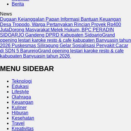
Berita
News
Dugaan Kejanggalan Papan Informasi Bantuan Keuangan
Desa Tropodo, Warga Pertanyakan Rincian Proyek Rp400
Juta
Dorong Masyarakat Melek Hukum, BPC PERADIN
SIDOARJO Gandeng DPRD Kabupaten Sidoarjo
Grand
opening lestari karoke resto & cafe kabupaten Banyuasin tahun
2026
Puskesmas Siliragung Gelar Sosialisasi Penyakit Cacar
di SDN 5 Barurejo
Grand opening lestari karoke resto & cafe
kabupaten Banyuasin tahun 2026
MENU SIDEBAR
Teknologi
Edukasi
Lifestyle
Olahraga
Keuangan
Kuliner
Hiburan
Kesehatan
Travel
Kreativitas