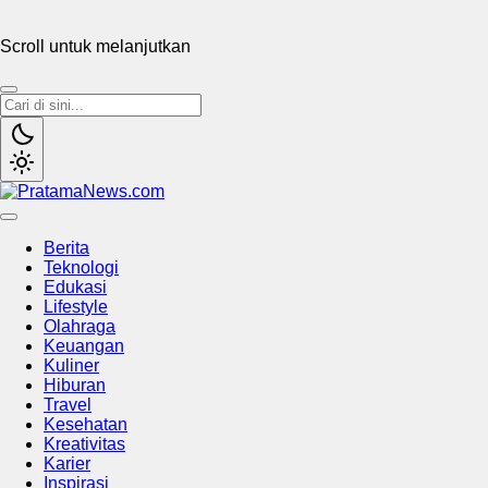
Scroll untuk melanjutkan
PratamaNews.com
Sumber Referensi Terpercaya
Berita
Teknologi
Edukasi
Lifestyle
Olahraga
Keuangan
Kuliner
Hiburan
Travel
Kesehatan
Kreativitas
Karier
Inspirasi