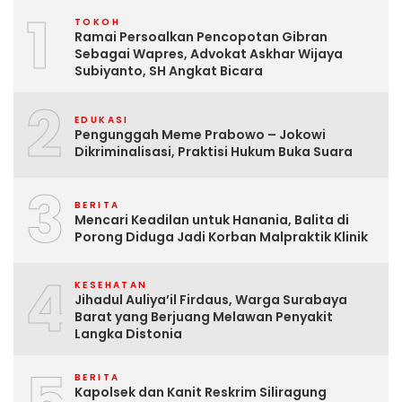
1
TOKOH
Ramai Persoalkan Pencopotan Gibran
Sebagai Wapres, Advokat Askhar Wijaya
Subiyanto, SH Angkat Bicara
2
EDUKASI
Pengunggah Meme Prabowo – Jokowi
Dikriminalisasi, Praktisi Hukum Buka Suara
3
BERITA
Mencari Keadilan untuk Hanania, Balita di
Porong Diduga Jadi Korban Malpraktik Klinik
4
KESEHATAN
Jihadul Auliya’il Firdaus, Warga Surabaya
Barat yang Berjuang Melawan Penyakit
Langka Distonia
5
BERITA
Kapolsek dan Kanit Reskrim Siliragung