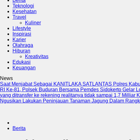
Berita
Teknologi
Kesehatan
Travel
Kuliner
Lifestyle
Inspirasi
Karier
Olahraga
Hiburan
Kreativitas
Edukasi
Keuangan
News
Saat Menjabat Sebagai KANITLAKA SATLANTAS Polres Kab
RI Ke-81, Polsek Buduran Bersama Pemdes Sidokerto Gelar 
yang ditransfer ke rekening realitanya tidak sampai 1,7 Milliar
K
Ngusikan Lakukan Peninjauan Tanaman Jagung Dalam Rang
Berita