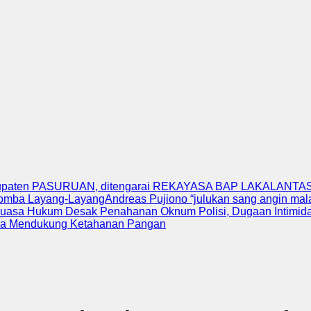
upaten PASURUAN, ditengarai REKAYASA BAP LAKALANTAS 
Lomba Layang-Layang
Andreas Pujiono “julukan sang angin ma
uasa Hukum Desak Penahanan Oknum Polisi, Dugaan Intimidas
ka Mendukung Ketahanan Pangan