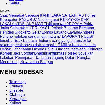
Berita
News
Saat Menjabat Sebagai KANITLAKA SATLANTAS Polres
Kabupaten PASURUAN, ditengarai REKAYASA BAP
LAKALANTAS ,AKP MARTI dilaporkan PROPAM Polda
Jatim
Semarak HUT RI Ke-81, Polsek Buduran Bersama
Pemdes Sidokerto Gelar Lomba Layang-Layang
Andreas
Pujiono “julukan sang angin malam,” LAPORAN POLISI
tersebut tidak berdasar hukum, uang yang ditransfer ke
rekening realitanya tidak sampai 1,7 Milliar
Kuasa Hukum
Desak Penahanan Oknum Polisi, Dugaan Intimidasi Keluarga
Korban Jadi Sorotan
Bhabinkamtibmas Polsek Ngusikan
Lakukan Peninjauan Tanaman Jagung Dalam Rangka
Mendukung Ketahanan Pangan
MENU SIDEBAR
Teknologi
Edukasi
Lifestyle
Olahraga
Keuangan
Kuliner