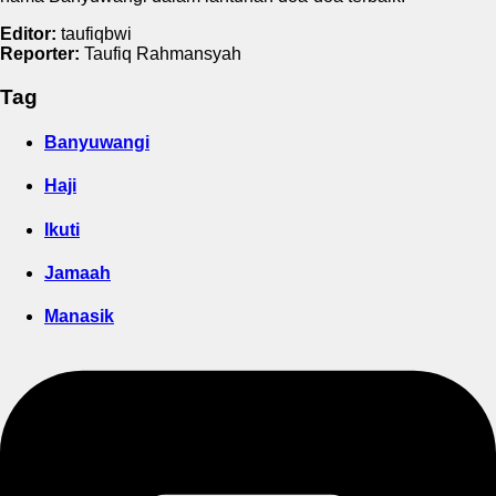
Editor:
taufiqbwi
Reporter:
Taufiq Rahmansyah
Tag
Banyuwangi
Haji
Ikuti
Jamaah
Manasik