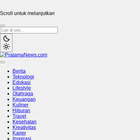
Scroll untuk melanjutkan
PratamaNews.com
Sumber Referensi Terpercaya
Berita
Teknologi
Edukasi
Lifestyle
Olahraga
Keuangan
Kuliner
Hiburan
Travel
Kesehatan
Kreativitas
Karier
Inspirasi